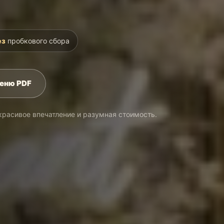
ез
пробкового сбора
еню PDF
красивое впечатление и разумная стоимость.